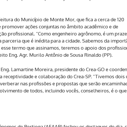
eitura do Município de Monte Mor, que fica a cerca de 120
de promover ações conjuntas no âmbito acadêmico e de
ização profissional. “Como engenheiro agrônomo, é um praze
a parceria que é inédita para a cidade. Sabemos da import
m esse termo que assinamos, teremos o apoio dos profissio
ito Eng. Agr. Murilo Antônio de Sousa Rinaldo (PP).
 Eng. Lamartine Moreira, presidente do Crea-GO e coorde
 a receptividade e colaboração do Crea-SP. “Tivemos dois 
reverberar nas profissões e propostas que serão encaminha
olvimento de todos, incluindo vocês, conselheiros, é o qu
rônomos de Bertioga (AEAAB) fechou os destaques do dia, 