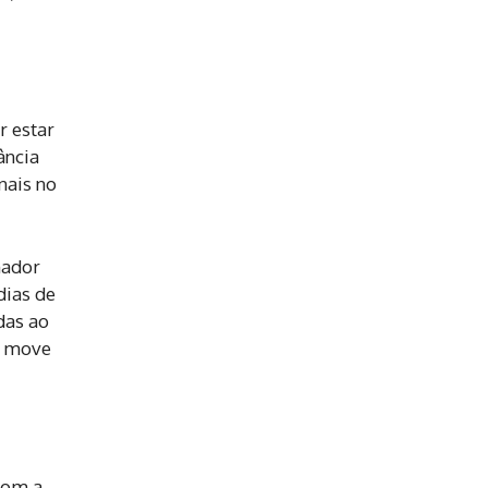
r estar
ância
nais no
nador
dias de
das ao
e move
com a