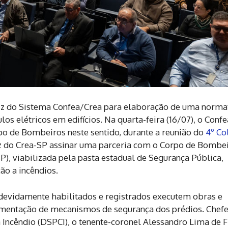
riz do Sistema Confea/Crea para elaboração de uma norma
os elétricos em edifícios. Na quarta-feira (16/07), o Confe
 de Bombeiros neste sentido, durante a reunião do
4º Co
a vez do Crea-SP assinar uma parceria com o Corpo de Bombe
), viabilizada pela pasta estadual de Segurança Pública,
ção a incêndios.
s devidamente habilitados e registrados executem obras e
lementação de mecanismos de segurança dos prédios. Chef
ncêndio (DSPCI), o tenente-coronel Alessandro Lima de F