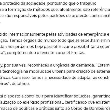
na proteção da sociedade, pontuando que o trabalho
a a formação de métodos que, atualmente, são referência
ue são responsáveis pelos padrões de proteção contra inc
.
ido internacionalmente pelas atividades de emergência e
ação. Temos órgãos do mundo todo que se espelham em n
tarmos próximos hoje para otimizar e possibilitar a cele
ça”, complementou o tenente-coronel Freitas.
ey, por sua vez, reconheceu a urgência da demanda. “Esta
a tecnologia na mobilidade urbana para criação de alterna
étricos. Com isso, temos a necessidade de adaptar as const
iros”, detalhou.
 disposto a contribuir para identificar soluções, garantin
alização do exercício profissional, certificando que existe
rmação de políticas e práticas junto ao Corpo de Bombeiros