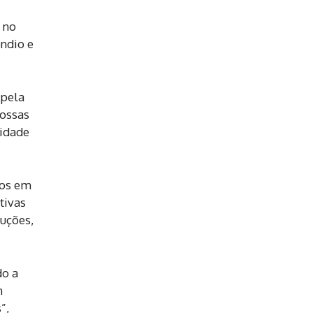
 no
êndio e
 pela
ossas
ridade
mos em
tivas
ruções,
do a
m
”,