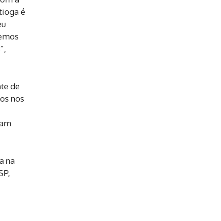
tioga é
eu
vemos
”,
nte de
ços nos
ram
a na
SP,