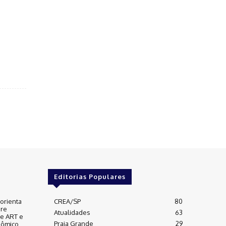
Editorias Populares
orienta
CREA/SP
80
bre
Atualidades
63
e ART e
Praia Grande
29
nômico