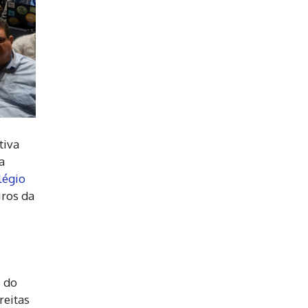
tiva
a
légio
iros da
e do
reitas