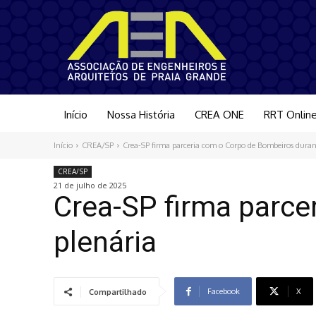
Início
Nossa História
CREA ONE
RRT Onlin
Início
CREA/SP
Crea-SP firma parceria com o Corpo de Bombeiros duran
CREA/SP
21 de julho de 2025
Crea-SP firma parce
plenária
Facebook
X
Compartilhado