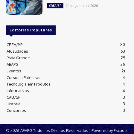
24 de junho de 2026
CREA/SP
Editorias Populares
CREA/SP
80
Atualidades
63
Praia Grande
29
AEAPG
25
Eventos
21
Cursos e Palestras
4
Tecnologia em Produtos
4
Informativos
4
CAU/SP
3
História
3
Concursos
3
© 2026 AEAPG Todos os Direitos Reservados | Powered by
Escudo